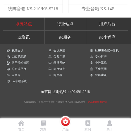
线阵音箱 KS-210/KS-S218
专业音箱 KS-14F
系统站点
行业站点
用户后台
itc资讯
itc服务
itc小程序
视频会议
会议系统
itcHUB会议一体机
LED显示屏
公共广播
专业扩声
信号传输管理
录播系统
中控系统
分布式平台
舞台灯光
亮化照明
云会务
扬声器
智能建筑
pis车载系统
itc官网
咨询热线：400-991-2218
Copyright © 广东保伦电子股份有限公司
粤ICP备16106620号
产品参数解释声明
首页
方案
产品
案例
关于