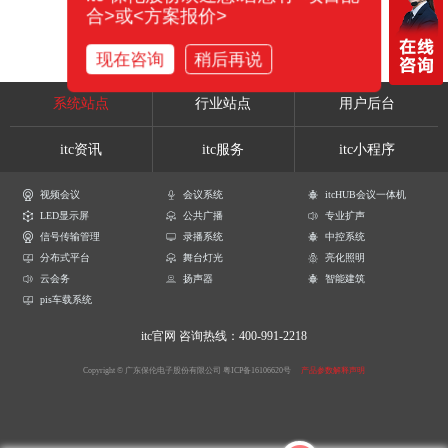
合>或<方案报价>
现在咨询
稍后再说
系统站点
行业站点
用户后台
itc资讯
itc服务
itc小程序
视频会议
会议系统
itcHUB会议一体机
LED显示屏
公共广播
专业扩声
信号传输管理
录播系统
中控系统
分布式平台
舞台灯光
亮化照明
云会务
扬声器
智能建筑
pis车载系统
itc官网
咨询热线：400-991-2218
Copyright © 广东保伦电子股份有限公司
粤ICP备16106620号
产品参数解释声明