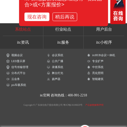
合>或<方案报价>
现在咨询
稍后再说
系统站点
行业站点
用户后台
itc资讯
itc服务
itc小程序
视频会议
会议系统
itcHUB会议一体机
LED显示屏
公共广播
专业扩声
信号传输管理
录播系统
中控系统
分布式平台
舞台灯光
亮化照明
云会务
扬声器
智能建筑
pis车载系统
itc官网
咨询热线：400-991-2218
Copyright © 广东保伦电子股份有限公司
粤ICP备16106620号
产品参数解释声明