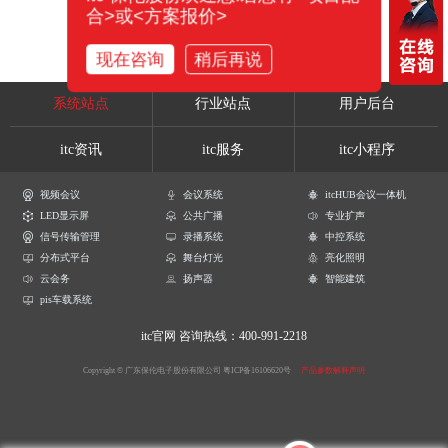
合>或<方案报价>
现在咨询
稍后再说
系统站点
行业站点
用户后台
itc资讯
itc服务
itc小程序
视频会议
会议系统
itcHUB会议一体机
LED显示屏
公共广播
专业扩声
信号传输管理
录播系统
中控系统
分布式平台
舞台灯光
亮化照明
云会务
扬声器
智能建筑
pis车载系统
itc官网
咨询热线：400-991-2218
Copyright © 广东保伦电子股份有限公司
粤ICP备16106620号
产品参数解释声明