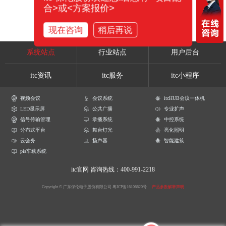
合>或<方案报价>
现在咨询
稍后再说
系统站点
行业站点
用户后台
itc资讯
itc服务
itc小程序
视频会议
会议系统
itcHUB会议一体机
LED显示屏
公共广播
专业扩声
信号传输管理
录播系统
中控系统
分布式平台
舞台灯光
亮化照明
云会务
扬声器
智能建筑
pis车载系统
itc官网
咨询热线：400-991-2218
Copyright © 广东保伦电子股份有限公司
粤ICP备16106620号
产品参数解释声明