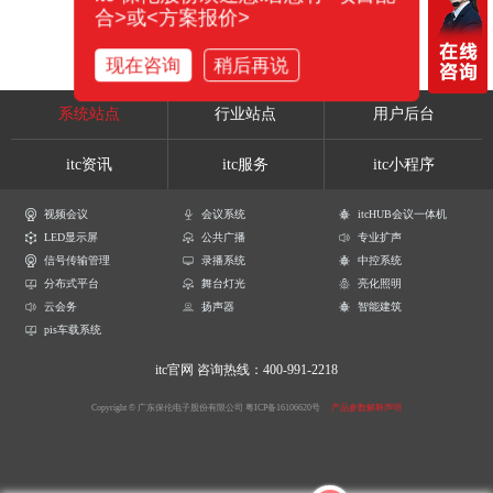
合>或<方案报价>
现在咨询
稍后再说
系统站点
行业站点
用户后台
itc资讯
itc服务
itc小程序
视频会议
会议系统
itcHUB会议一体机
LED显示屏
公共广播
专业扩声
信号传输管理
录播系统
中控系统
分布式平台
舞台灯光
亮化照明
云会务
扬声器
智能建筑
pis车载系统
itc官网
咨询热线：400-991-2218
Copyright © 广东保伦电子股份有限公司
粤ICP备16106620号
产品参数解释声明