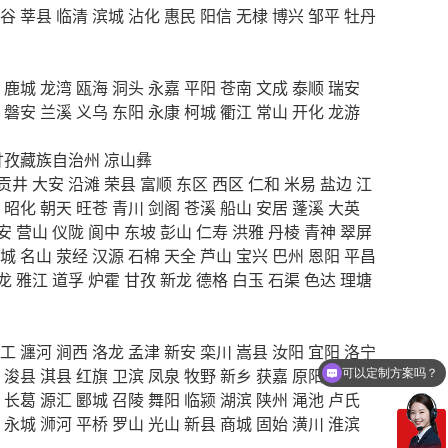
谷
莘县
临清
滨城
沾化
惠民
阳信
无棣
博兴
邹平
牡丹
鹿城
龙湾
瓯海
洞头
永嘉
平阳
苍南
文成
泰顺
瑞安
磐安
兰溪
义乌
东阳
永康
柯城
衢江
常山
开化
龙游
甘孜藏族自治州
凉山彝
贡井
大安
沿滩
荣县
富顺
东区
西区
仁和
米易
盐边
江
昭化
朝天
旺苍
青川
剑阁
苍溪
船山
安居
蓬溪
大英
安
营山
仪陇
阆中
东坡
彭山
仁寿
洪雅
丹棱
青神
翠屏
城
名山
荥经
汉源
石棉
天全
芦山
宝兴
巴州
恩阳
平昌
龙
雅江
道孚
炉霍
甘孜
新龙
德格
白玉
石渠
色达
理塘
工
瀍河
涧西
洛龙
孟津
新安
栾川
嵩县
汝阳
宜阳
洛宁
浚县
淇县
红旗
卫滨
凤泉
牧野
新乡
获嘉
原阳
延津
可以定制方案吗？
长葛
源汇
郾城
召陵
舞阳
临颍
湖滨
陕州
渑池
卢氏
永城
浉河
平桥
罗山
光山
新县
商城
固始
潢川
淮滨