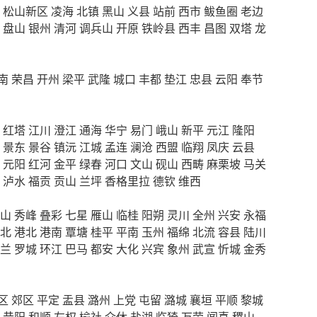
松山新区
凌海
北镇
黑山
义县
站前
西市
鲅鱼圈
老边
盘山
银州
清河
调兵山
开原
铁岭县
西丰
昌图
双塔
龙
南
荣昌
开州
梁平
武隆
城口
丰都
垫江
忠县
云阳
奉节
红塔
江川
澄江
通海
华宁
易门
峨山
新平
元江
隆阳
景东
景谷
镇沅
江城
孟连
澜沧
西盟
临翔
凤庆
云县
元阳
红河
金平
绿春
河口
文山
砚山
西畴
麻栗坡
马关
泸水
福贡
贡山
兰坪
香格里拉
德钦
维西
山
秀峰
叠彩
七星
雁山
临桂
阳朔
灵川
全州
兴安
永福
北
港北
港南
覃塘
桂平
平南
玉州
福绵
北流
容县
陆川
兰
罗城
环江
巴马
都安
大化
兴宾
象州
武宣
忻城
金秀
区
郊区
平定
盂县
潞州
上党
屯留
潞城
襄垣
平顺
黎城
昔阳
和顺
左权
榆社
介休
盐湖
临猗
万荣
闻喜
稷山