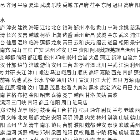
邑
齐河
平原
夏津
武城
乐陵
禹城
东昌府
茌平
东阿
冠县
高唐
阳
水
庐
淳安
建德
海曙
江北
北仑
镇海
鄞州
奉化
象山
宁海
余姚
慈溪
清
长兴
安吉
越城
柯桥
上虞
诸暨
嵊州
新昌
婺城
金东
武义
浦江
台
仙居
温岭
临海
莲都
龙泉
青田
云和
庆元
缙云
遂昌
松阳
景宁
南充
眉山
宜宾
广安
达州
雅安
巴中
资阳
阿坝藏族羌族自治州
流
郫都
简阳
都江堰
彭州
邛崃
崇州
金堂
大邑
蒲江
新津
自流井
汉
什邡
绵竹
涪城
游仙
安州
三台
盐亭
梓潼
北川
平武
江油
利州
为
井研
夹江
沐川
峨边
马边
峨眉山
顺庆
高坪
嘉陵
西充
南部
蓬
前锋
岳池
武胜
邻水
华蓥
通川
达川
宣汉
开江
大竹
渠县
万源
雨
盖
红原
壤塘
汶川
理县
茂县
松潘
九寨沟
黑水
康定
泸定
丹巴
九
南
普格
布拖
金阳
昭觉
喜德
冕宁
越西
甘洛
美姑
雷波
漯河
三门峡
南阳
商丘
信阳
周口
驻马店
郑
登封
龙亭
顺河
鼓楼
禹王台
祥符
杞县
通许
尉氏
兰考
老城
西
钢
文峰
北关
殷都
龙安
安阳
汤阴
滑县
内黄
林州
淇滨
山城
鹤山
阳
孟州
华龙
清丰
南乐
范县
台前
濮阳
魏都
建安
鄢陵
襄城
禹州
旗
唐河
新野
桐柏
邓州
梁园
睢阳
民权
睢县
宁陵
柘城
虞城
夏邑
城
驿城
西平
上蔡
平舆
正阳
确山
泌阳
汝南
遂平
新蔡