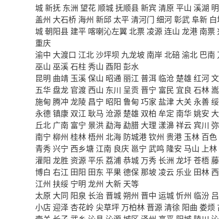
城
新抚
东洲
望花
顺城
抚顺县
新宾
清原
平山
溪湖
明
盖州
大石桥
海州
新邱
太平
清河门
细河
彰武
阜新
白
城
朝阳县
建平
喀喇沁左翼
北票
凌源
连山
龙港
南票
重庆
渝中
大渡口
江北
沙坪坝
九龙坡
南岸
北碚
渝北
巴南
巫山
巫溪
石柱
秀山
酉阳
彭水
昆明
曲靖
玉溪
保山
昭通
丽江
普洱
临沧
楚雄
红河
文
五华
盘龙
官渡
西山
东川
呈贡
晋宁
富民
宜良
石林
嵩
施甸
腾冲
龙陵
昌宁
昭阳
鲁甸
巧家
盐津
大关
永善
绥
永德
镇康
双江
耿马
沧源
楚雄
双柏
牟定
南华
姚安
大
丘北
广南
富宁
景洪
勐海
勐腊
大理
漾濞
祥云
宾川
弥
南宁
柳州
桂林
梧州
北海
防城港
钦州
贵港
玉林
百色
青秀
兴宁
西乡塘
江南
良庆
邕宁
武鸣
隆安
马山
上林
灌阳
龙胜
资源
平乐
荔浦
恭城
万秀
长洲
龙圩
苍梧
藤
博白
右江
田阳
田东
平果
德保
那坡
凌云
乐业
田林
西
江州
扶绥
宁明
龙州
大新
天等
太原
大同
阳泉
长治
晋城
朔州
晋中
运城
忻州
临汾
吕
小店
迎泽
杏花岭
尖草坪
万柏林
晋源
清徐
阳曲
娄烦
壶关
长子
武乡
沁县
沁源
城区
泽州
高平
阳城
陵川
沁