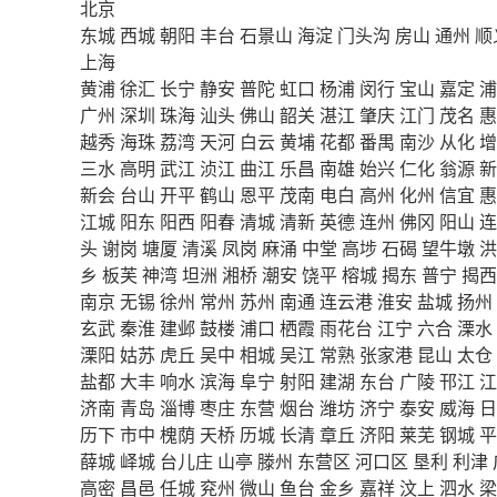
北京
东城
西城
朝阳
丰台
石景山
海淀
门头沟
房山
通州
顺
上海
黄浦
徐汇
长宁
静安
普陀
虹口
杨浦
闵行
宝山
嘉定
浦
广州
深圳
珠海
汕头
佛山
韶关
湛江
肇庆
江门
茂名
惠
越秀
海珠
荔湾
天河
白云
黄埔
花都
番禺
南沙
从化
增
三水
高明
武江
浈江
曲江
乐昌
南雄
始兴
仁化
翁源
新
新会
台山
开平
鹤山
恩平
茂南
电白
高州
化州
信宜
惠
江城
阳东
阳西
阳春
清城
清新
英德
连州
佛冈
阳山
连
头
谢岗
塘厦
清溪
凤岗
麻涌
中堂
高埗
石碣
望牛墩
洪
乡
板芙
神湾
坦洲
湘桥
潮安
饶平
榕城
揭东
普宁
揭西
南京
无锡
徐州
常州
苏州
南通
连云港
淮安
盐城
扬州
玄武
秦淮
建邺
鼓楼
浦口
栖霞
雨花台
江宁
六合
溧水
溧阳
姑苏
虎丘
吴中
相城
吴江
常熟
张家港
昆山
太仓
盐都
大丰
响水
滨海
阜宁
射阳
建湖
东台
广陵
邗江
江
济南
青岛
淄博
枣庄
东营
烟台
潍坊
济宁
泰安
威海
日
历下
市中
槐荫
天桥
历城
长清
章丘
济阳
莱芜
钢城
平
薛城
峄城
台儿庄
山亭
滕州
东营区
河口区
垦利
利津
高密
昌邑
任城
兖州
微山
鱼台
金乡
嘉祥
汶上
泗水
梁