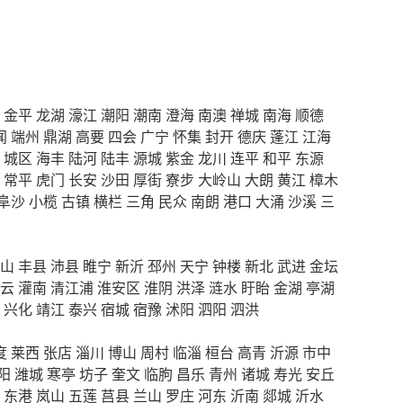
金平
龙湖
濠江
潮阳
潮南
澄海
南澳
禅城
南海
顺德
闻
端州
鼎湖
高要
四会
广宁
怀集
封开
德庆
蓬江
江海
城区
海丰
陆河
陆丰
源城
紫金
龙川
连平
和平
东源
常平
虎门
长安
沙田
厚街
寮步
大岭山
大朗
黄江
樟木
阜沙
小榄
古镇
横栏
三角
民众
南朗
港口
大涌
沙溪
三
山
丰县
沛县
睢宁
新沂
邳州
天宁
钟楼
新北
武进
金坛
云
灌南
清江浦
淮安区
淮阴
洪泽
涟水
盱眙
金湖
亭湖
兴化
靖江
泰兴
宿城
宿豫
沭阳
泗阳
泗洪
度
莱西
张店
淄川
博山
周村
临淄
桓台
高青
沂源
市中
阳
潍城
寒亭
坊子
奎文
临朐
昌乐
青州
诸城
寿光
安丘
东港
岚山
五莲
莒县
兰山
罗庄
河东
沂南
郯城
沂水