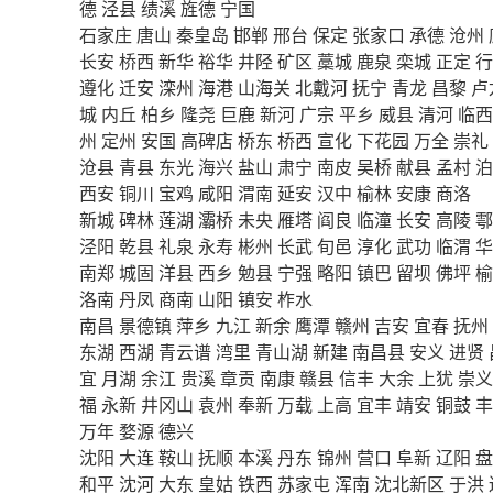
德
泾县
绩溪
旌德
宁国
石家庄
唐山
秦皇岛
邯郸
邢台
保定
张家口
承德
沧州
长安
桥西
新华
裕华
井陉
矿区
藁城
鹿泉
栾城
正定
行
遵化
迁安
滦州
海港
山海关
北戴河
抚宁
青龙
昌黎
卢
城
内丘
柏乡
隆尧
巨鹿
新河
广宗
平乡
威县
清河
临西
州
定州
安国
高碑店
桥东
桥西
宣化
下花园
万全
崇礼
沧县
青县
东光
海兴
盐山
肃宁
南皮
吴桥
献县
孟村
泊
西安
铜川
宝鸡
咸阳
渭南
延安
汉中
榆林
安康
商洛
新城
碑林
莲湖
灞桥
未央
雁塔
阎良
临潼
长安
高陵
鄠
泾阳
乾县
礼泉
永寿
彬州
长武
旬邑
淳化
武功
临渭
华
南郑
城固
洋县
西乡
勉县
宁强
略阳
镇巴
留坝
佛坪
榆
洛南
丹凤
商南
山阳
镇安
柞水
南昌
景德镇
萍乡
九江
新余
鹰潭
赣州
吉安
宜春
抚州
东湖
西湖
青云谱
湾里
青山湖
新建
南昌县
安义
进贤
宜
月湖
余江
贵溪
章贡
南康
赣县
信丰
大余
上犹
崇义
福
永新
井冈山
袁州
奉新
万载
上高
宜丰
靖安
铜鼓
丰
万年
婺源
德兴
沈阳
大连
鞍山
抚顺
本溪
丹东
锦州
营口
阜新
辽阳
盘
和平
沈河
大东
皇姑
铁西
苏家屯
浑南
沈北新区
于洪