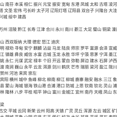
山
南芬
本溪
桓仁
振兴
元宝
振安
宽甸
东港
凤城
太和
古塔
凌河
塔
文圣
宏伟
弓长岭
太子河
辽阳灯塔
辽阳县
双台子
兴隆台
大洼
兴城
绥中
建昌
万州
涪陵
黔江
长寿
江津
合川
永川
南川
綦江
大足
璧山
铜梁
潼
山
西双版纳
大理
德宏
怒江
迪庆
明
禄劝
寻甸
安宁
麒麟
沾益
马龙
陆良
师宗
罗平
富源
会泽
宣威
江
镇雄
彝良
威信
水富
古城
玉龙
永胜
华坪
宁蒗
思茅
宁洱
墨江
姚
永仁
元谋
武定
禄丰
个旧
开远
蒙自
弥勒
屏边
建水
石屏
泸西
渡
南涧
巍山
永平
云龙
洱源
剑川
鹤庆
芒市
瑞丽
梁河
盈江
陇川
贺州
河池
来宾
崇左
宾阳
横州
城中
鱼峰
柳北
柳南
柳江
柳城
鹿寨
融安
融水
三江
象
县
蒙山
海城
银海
铁山港
合浦
港口
防城
上思
钦南
钦北
灵山
浦
林
隆林
八步
平桂
昭平
钟山
富川
金城江
宜州
南丹
天峨
凤山
东
梁
古交
平城
云冈
新荣
云州
阳高
天镇
广灵
灵丘
浑源
左云
城区
矿
水
朔城
平鲁
山阴
应县
右玉
怀仁
榆次
太谷
祁县
平遥
灵石
寿阳