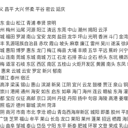
义
昌平
大兴
怀柔
平谷
密云
延庆
东
金山
松江
青浦
奉贤
崇明
州
梅州
汕尾
河源
阳江
清远
东莞
中山
潮州
揭阳
云浮
城
福田
罗湖
南山
宝安
龙岗
盐田
龙华
坪山
光明
香洲
斗门
金湾
丰
乳源瑶族自治县
赤坎
霞山
坡头
麻章
廉江
雷州
吴川
遂溪
徐
城
惠阳
博罗
惠东
龙门
梅江
梅县
大埔
丰顺
五华
平远
蕉岭
兴宁
山
连南
莞城
东城
南城
万江
石龙
石排
茶山
企石
桥头
东坑
横沥
梅
道滘
石岐
东区
西区
南区
五桂山
火炬开发区
黄圃
南头
东凤
惠来
云城
云安
罗定
新兴
郁南
镇江
泰州
宿迁
高淳
梁溪
锡山
惠山
滨湖
新吴
江阴
宜兴
云龙
鼓楼
贾汪
泉山
铜
崇川
港闸
通州
海安
如东
启东
如皋
海门
海州
连云
赣榆
东海
灌
都
宝应
仪征
高邮
京口
润州
丹徒
丹阳
扬中
句容
海陵
高港
姜堰
照
临沂
德州
聊城
滨州
菏泽
阴
商河
市南
市北
李沧
崂山
青岛西海岸新区
城阳
即墨
胶州
平
广饶
芝罘
福山
牟平
莱山
长岛
龙口
莱阳
莱州
蓬莱
招远
栖霞
海
山
曲阜
邹城
泰山
岱岳
宁阳
东平
新泰
肥城
环翠
文登
荣成
乳山