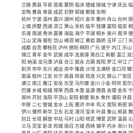
兰陵
费县
平邑
莒南
蒙阴
临沭
德城
陵城
宁津
庆云
临
定陶
曹县
单县
成武
巨野
郓城
鄄城
东明
杭州
宁波
温州
嘉兴
湖州
绍兴
金华
衢州
舟山
台州
丽
上城
拱墅
西湖
滨江
萧山
余杭
临平
钱塘
富阳
临安
桐
乐清
南湖
秀洲
嘉善
海盐
海宁
平湖
桐乡
吴兴
南浔
德
江山
定海
普陀
岱山
嵊泗
椒江
黄岩
路桥
玉环
三门
天
成都
自贡
攀枝花
泸州
德阳
绵阳
广元
遂宁
内江
乐山
锦江
青羊
金牛
武侯
成华
龙泉驿
青白江
新都
温江
双
阳
纳溪
龙马潭
泸县
合江
叙永
古蔺
旌阳
罗江
中江
广
射洪
市中
东兴
威远
资中
隆昌
沙湾
五通桥
金口河
犍
南溪
叙州
江安
长宁
高县
珙县
筠连
兴文
屏山
广安区
通江
南江
雁江
安岳
乐至
马尔康
金川
小金
阿坝
若尔
巴塘
乡城
稻城
得荣
西昌
木里
盐源
德昌
会理
会东
宁
郑州
开封
洛阳
平顶山
安阳
鹤壁
新乡
焦作
濮阳
许昌
中原
二七
管城
金水
上街
惠济
中牟
巩义
荥阳
新密
新
伊川
偃师
新华
卫东
石龙
湛河
宝丰
叶县
鲁山
郏县
舞
封丘
长垣
解放
中站
马村
山阳
修武
博爱
武陟
温县
沁
义马
灵宝
卧龙
宛城
南召
方城
西峡
镇平
内乡
淅川
社
息县
川汇
淮阳
扶沟
西华
商水
沈丘
郸城
太康
鹿邑
项