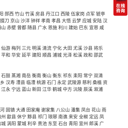
阳
郧西
竹山
竹溪
房县
丹江口
西陵
伍家岗
点军
猇亭
掇刀
京山
沙洋
钟祥
孝南
孝昌
大悟
云梦
应城
安陆
汉
通山
赤壁
曾都
随县
广水
恩施
利川
建始
巴东
宣恩
咸
仙游
梅列
三元
明溪
清流
宁化
大田
尤溪
沙县
将乐
平和
华安
延平
建阳
顺昌
浦城
光泽
松溪
政和
邵武
石鼓
蒸湘
南岳
衡南
衡山
衡东
祁东
耒阳
常宁
双清
乡
汉寿
澧县
临澧
桃源
石门
永定
武陵源
慈利
桑植
资
江永
宁远
蓝山
新田
江华
鹤城
中方
沅陵
辰溪
溆浦
河
固镇
大通
田家庵
谢家集
八公山
潘集
凤台
花山
雨
徽州
歙县
休宁
黟县
祁门
琅琊
南谯
来安
全椒
定远
凤
谯城
涡阳
蒙城
利辛
贵池
东至
石台
青阳
宣州
郎溪
广