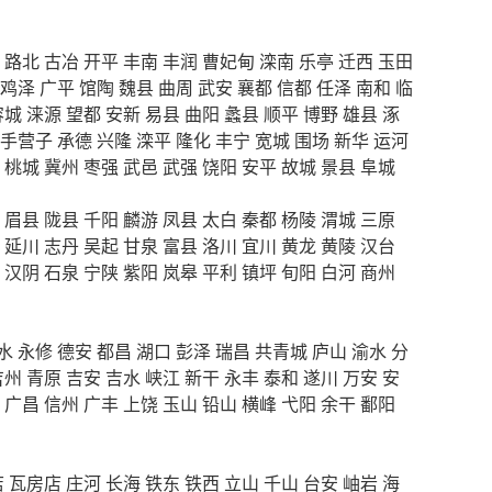
路北
古冶
开平
丰南
丰润
曹妃甸
滦南
乐亭
迁西
玉田
鸡泽
广平
馆陶
魏县
曲周
武安
襄都
信都
任泽
南和
临
容城
涞源
望都
安新
易县
曲阳
蠡县
顺平
博野
雄县
涿
手营子
承德
兴隆
滦平
隆化
丰宁
宽城
围场
新华
运河
桃城
冀州
枣强
武邑
武强
饶阳
安平
故城
景县
阜城
眉县
陇县
千阳
麟游
凤县
太白
秦都
杨陵
渭城
三原
延川
志丹
吴起
甘泉
富县
洛川
宜川
黄龙
黄陵
汉台
汉阴
石泉
宁陕
紫阳
岚皋
平利
镇坪
旬阳
白河
商州
水
永修
德安
都昌
湖口
彭泽
瑞昌
共青城
庐山
渝水
分
吉州
青原
吉安
吉水
峡江
新干
永丰
泰和
遂川
万安
安
广昌
信州
广丰
上饶
玉山
铅山
横峰
弋阳
余干
鄱阳
店
瓦房店
庄河
长海
铁东
铁西
立山
千山
台安
岫岩
海