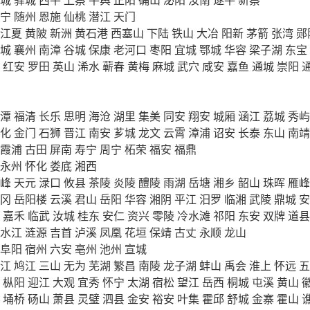
宁
随州
恩施
仙桃
潜江
天门
江夏
黄陂
新洲
黄石港
西塞山
下陆
铁山
大冶
阳新
茅箭
张湾
郧
城
襄州
南漳
谷城
保康
老河口
枣阳
宜城
鄂城
华容
梁子湖
东宝
红安
罗田
英山
浠水
蕲春
黄梅
麻城
武穴
咸安
嘉鱼
通城
崇阳
潭
福清
长乐
思明
海沧
湖里
集美
同安
翔安
城厢
涵江
荔城
秀屿
化
金门
石狮
晋江
南安
芗城
龙文
云霄
漳浦
诏安
长泰
东山
南靖
霞浦
古田
屏南
寿宁
周宁
柘荣
福安
福鼎
永州
怀化
娄底
湘西
峰
天元
渌口
攸县
茶陵
炎陵
醴陵
雨湖
岳塘
湘乡
韶山
珠晖
雁峰
冈
岳阳楼
云溪
君山
岳阳
华容
湘阴
平江
汨罗
临湘
武陵
鼎城
安
嘉禾
临武
汝城
桂东
安仁
资兴
零陵
冷水滩
祁阳
东安
双牌
道县
水江
涟源
吉首
泸溪
凤凰
花垣
保靖
古丈
永顺
龙山
阜阳
宿州
六安
亳州
池州
宣城
江
鸠江
三山
无为
芜湖
繁昌
南陵
龙子湖
蚌山
禹会
淮上
怀远
五
枞阳
迎江
大观
宜秀
怀宁
太湖
宿松
望江
岳西
桐城
屯溪
黄山
埇桥
砀山
萧县
灵璧
泗县
金安
裕安
叶集
霍邱
舒城
金寨
霍山