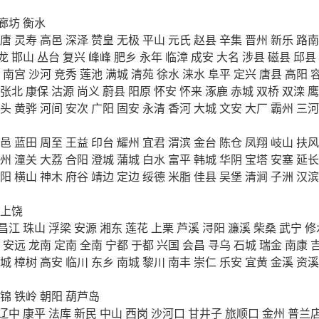
廊坊
衡水
唐
灵寿
高邑
深泽
赞皇
无极
平山
元氏
赵县
辛集
晋州
新乐
路南
龙
邯山
丛台
复兴
峰峰
肥乡
永年
临漳
成安
大名
涉县
磁县
邱县
南宫
沙河
竞秀
莲池
满城
清苑
徐水
涞水
阜平
定兴
唐县
高阳
张北
康保
沽源
尚义
蔚县
阳原
怀安
怀来
涿鹿
赤城
双桥
双滦
鹰
头
黄骅
河间
安次
广阳
固安
永清
香河
大城
文安
大厂
霸州
三河
邑
蓝田
周至
王益
印台
耀州
宜君
渭滨
金台
陈仓
凤翔
岐山
扶风
州
潼关
大荔
合阳
澄城
蒲城
白水
富平
韩城
华阴
宝塔
安塞
延长
阳
横山
神木
府谷
靖边
定边
绥德
米脂
佳县
吴堡
清涧
子洲
汉滨
上饶
昌江
珠山
浮梁
安源
湘东
莲花
上栗
芦溪
浔阳
濂溪
柴桑
武宁
修
安远
龙南
定南
全南
宁都
于都
兴国
会昌
寻乌
石城
瑞金
南康
城
樟树
高安
临川
东乡
南城
黎川
南丰
崇仁
乐安
宜黄
金溪
资溪
锦
铁岭
朝阳
葫芦岛
辽中
康平
法库
新民
中山
西岗
沙河口
甘井子
旅顺口
金州
普兰