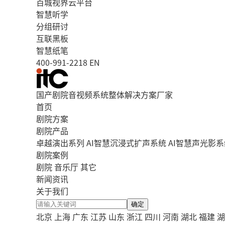
百城视界云平台
智慧听学
分组研讨
互联黑板
智慧纸笔
400-991-2218
EN
国产剧院音视频系统整体解决方案厂家
首页
剧院方案
剧院产品
卓越演出系列
AI智慧沉浸式扩声系统
AI智慧声光影系
剧院案例
剧院
音乐厅
其它
新闻资讯
关于我们
确定
北京
上海
广东
江苏
山东
浙江
四川
河南
湖北
福建
湖