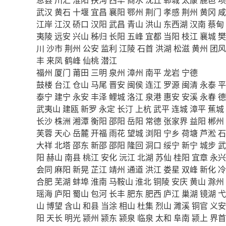
武汉
黄石
十堰
宜昌
襄阳
鄂州
荆门
孝感
荆州
黄冈
咸
江岸
江汉
硚口
汉阳
武昌
青山
洪山
东西湖
汉南
蔡甸
夷陵
远安
兴山
秭归
长阳
五峰
宜都
当阳
枝江
襄城
樊
川
沙市
荆州
公安
监利
江陵
石首
洪湖
松滋
黄州
团风
丰
来凤
鹤峰
仙桃
潜江
福州
厦门
莆田
三明
泉州
漳州
南平
龙岩
宁德
鼓楼
台江
仓山
马尾
晋安
闽侯
连江
罗源
闽清
永泰
平
泰宁
建宁
永安
丰泽
鲤城
洛江
泉港
惠安
安溪
永春
德
武夷山
建瓯
新罗
永定
长汀
上杭
武平
连城
漳平
蕉城
长沙
株洲
湘潭
衡阳
邵阳
岳阳
常德
张家界
益阳
郴州
芙蓉
天心
岳麓
开福
雨花
望城
浏阳
宁乡
荷塘
芦淞
石
大祥
北塔
邵东
新邵
邵阳
隆回
洞口
绥宁
新宁
城步
武
阳
赫山
南县
桃江
安化
沅江
北湖
苏仙
桂阳
宜章
永兴
会同
麻阳
新晃
芷江
靖州
通道
洪江
娄星
双峰
新化
冷
合肥
芜湖
蚌埠
淮南
马鞍山
淮北
铜陵
安庆
黄山
滁州
瑶海
庐阳
蜀山
包河
长丰
肥东
肥西
庐江
巢湖
镜湖
弋
山
博望
含山
和县
当涂
相山
杜集
烈山
濉溪
铜官
义安
阳
天长
明光
颍州
颍东
颍泉
临泉
太和
阜南
颍上
界首