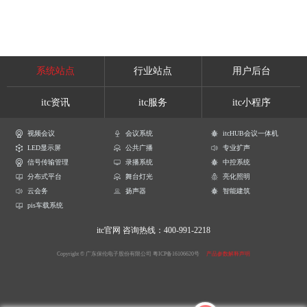
系统站点
行业站点
用户后台
itc资讯
itc服务
itc小程序
视频会议
会议系统
itcHUB会议一体机
LED显示屏
公共广播
专业扩声
信号传输管理
录播系统
中控系统
分布式平台
舞台灯光
亮化照明
云会务
扬声器
智能建筑
pis车载系统
itc官网
咨询热线：400-991-2218
Copyright © 广东保伦电子股份有限公司
粤ICP备16106620号
产品参数解释声明