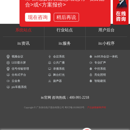
合>或<方案报价>
现在咨询
稍后再说
系统站点
行业站点
用户后台
itc资讯
itc服务
itc小程序
视频会议
会议系统
itcHUB会议一体机
LED显示屏
公共广播
专业扩声
信号传输管理
录播系统
中控系统
分布式平台
舞台灯光
亮化照明
云会务
扬声器
智能建筑
pis车载系统
itc官网
咨询热线：400-991-2218
Copyright © 广东保伦电子股份有限公司
粤ICP备16106620号
产品参数解释声明