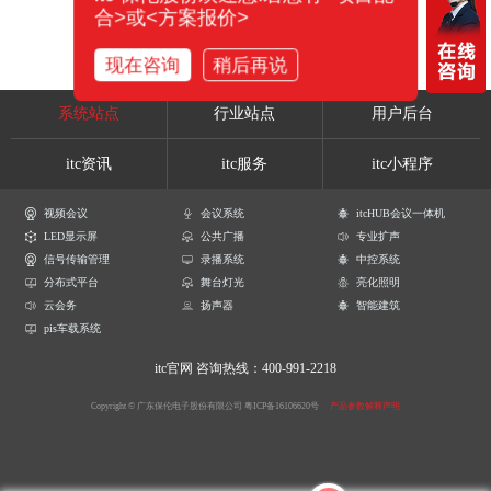
合>或<方案报价>
现在咨询
稍后再说
系统站点
行业站点
用户后台
itc资讯
itc服务
itc小程序
视频会议
会议系统
itcHUB会议一体机
LED显示屏
公共广播
专业扩声
信号传输管理
录播系统
中控系统
分布式平台
舞台灯光
亮化照明
云会务
扬声器
智能建筑
pis车载系统
itc官网
咨询热线：400-991-2218
Copyright © 广东保伦电子股份有限公司
粤ICP备16106620号
产品参数解释声明