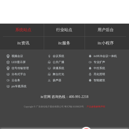
系统站点
行业站点
用户后台
itc资讯
itc服务
itc小程序
视频会议
会议系统
itcHUB会议一体机
LED显示屏
公共广播
专业扩声
信号传输管理
录播系统
中控系统
分布式平台
舞台灯光
亮化照明
云会务
扬声器
智能建筑
pis车载系统
itc官网
咨询热线：400-991-2218
Copyright © 广东保伦电子股份有限公司
粤ICP备16106620号
产品参数解释声明