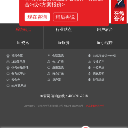
合>或<方案报价>
现在咨询
稍后再说
系统站点
行业站点
用户后台
itc资讯
itc服务
itc小程序
视频会议
会议系统
itcHUB会议一体机
LED显示屏
公共广播
专业扩声
信号传输管理
录播系统
中控系统
分布式平台
舞台灯光
亮化照明
云会务
扬声器
智能建筑
pis车载系统
itc官网
咨询热线：400-991-2218
Copyright © 广东保伦电子股份有限公司
粤ICP备16106620号
产品参数解释声明