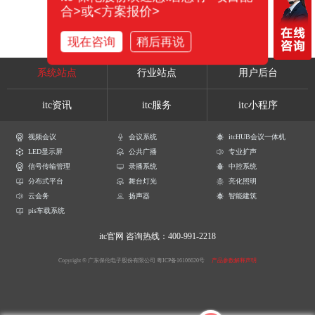
合>或<方案报价>
现在咨询
稍后再说
系统站点
行业站点
用户后台
itc资讯
itc服务
itc小程序
视频会议
会议系统
itcHUB会议一体机
LED显示屏
公共广播
专业扩声
信号传输管理
录播系统
中控系统
分布式平台
舞台灯光
亮化照明
云会务
扬声器
智能建筑
pis车载系统
itc官网
咨询热线：400-991-2218
Copyright © 广东保伦电子股份有限公司
粤ICP备16106620号
产品参数解释声明