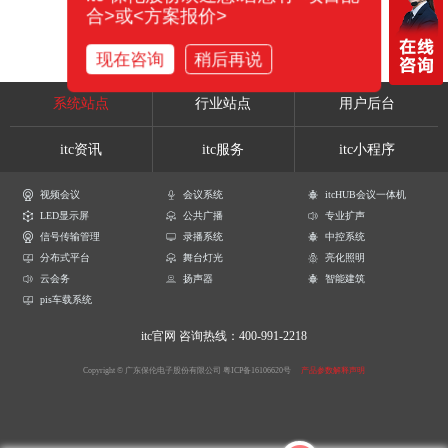
合>或<方案报价>
现在咨询
稍后再说
系统站点
行业站点
用户后台
itc资讯
itc服务
itc小程序
视频会议
会议系统
itcHUB会议一体机
LED显示屏
公共广播
专业扩声
信号传输管理
录播系统
中控系统
分布式平台
舞台灯光
亮化照明
云会务
扬声器
智能建筑
pis车载系统
itc官网
咨询热线：400-991-2218
Copyright © 广东保伦电子股份有限公司
粤ICP备16106620号
产品参数解释声明