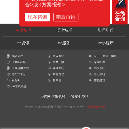
合>或<方案报价>
现在咨询
稍后再说
系统站点
行业站点
用户后台
itc资讯
itc服务
itc小程序
视频会议
会议系统
itcHUB会议一体机
LED显示屏
公共广播
专业扩声
信号传输管理
录播系统
中控系统
分布式平台
舞台灯光
亮化照明
云会务
扬声器
智能建筑
pis车载系统
itc官网
咨询热线：400-991-2218
Copyright © 广东保伦电子股份有限公司
粤ICP备16106620号
产品参数解释声明