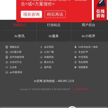
合>或<方案报价>
现在咨询
稍后再说
系统站点
行业站点
用户后台
itc资讯
itc服务
itc小程序
视频会议
会议系统
itcHUB会议一体机
LED显示屏
公共广播
专业扩声
信号传输管理
录播系统
中控系统
分布式平台
舞台灯光
亮化照明
云会务
扬声器
智能建筑
pis车载系统
itc官网
咨询热线：400-991-2218
Copyright © 广东保伦电子股份有限公司
粤ICP备16106620号
产品参数解释声明