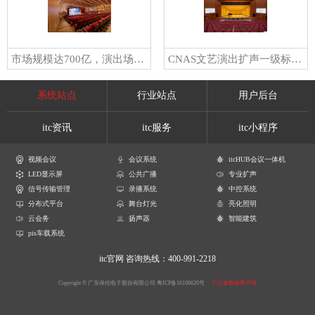
市场规模达700亿，演出场次超40万！itc剧场剧院整体解决方案，构筑演艺行业新业态，激活演绎新浪潮！
CNAS文艺演出扩声一级标准！itc inside沉浸声、卓越演出扩声系统成功应用于湛江科技学院音乐厅！
系统站点
行业站点
用户后台
itc资讯
itc服务
itc小程序
视频会议
会议系统
itcHUB会议一体机
LED显示屏
公共广播
专业扩声
信号传输管理
录播系统
中控系统
分布式平台
舞台灯光
亮化照明
云会务
扬声器
智能建筑
pis车载系统
itc官网
咨询热线：400-991-2218
Copyright © 广东保伦电子股份有限公司
粤ICP备16106620号
产品参数解释声明